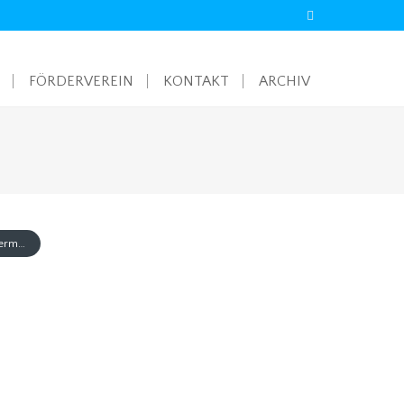
FÖRDERVEREIN
KONTAKT
ARCHIV
Citizen- Science- Fließgewässermonitoring im Kalten Bach in Wernigerode