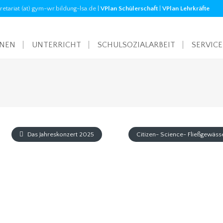
tariat (at) gym-wr.bildung-lsa.de |
VPlan Schülerschaft
|
VPlan Lehrkräfte
ONEN
UNTERRICHT
SCHULSOZIALARBEIT
SERVICE
Das Jahreskonzert 2025