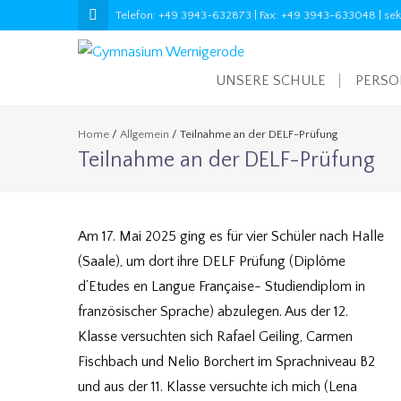
Telefon: +49 3943-632873 | Fax: +49 3943-633048 | sekre
UNSERE SCHULE
PERS
Home
/
Allgemein
/
Teilnahme an der DELF-Prüfung
Teilnahme an der DELF-Prüfung
Am 17. Mai 2025 ging es für vier Schüler nach Halle
(Saale), um dort ihre DELF Prüfung (Diplôme
d’Etudes en Langue Française- Studiendiplom in
französischer Sprache) abzulegen. Aus der 12.
Klasse versuchten sich Rafael Geiling, Carmen
Fischbach und Nelio Borchert im Sprachniveau B2
und aus der 11. Klasse versuchte ich mich (Lena