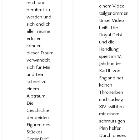
reich und
einem Video
berühmt zu
teilgenommen.
werden und
Unser Video
sich endlich
heißt The
alle Träume
Royal Debt
erfüllen
und die
können,
Handlung
dieser Traum
spielt im 17.
verwandelt
Jahrhundert.
sich für Mia
Karl ll. von
und Lea
England hat
schnell zu
keinen
einem
Thronerben
Albtraum.
und Ludwig
Die
XlV. will ihm
Geschichte
mit einem
der beiden
schmutzigen
Figuren des
Plan helfen.
Stückes
Durch dieses
GeminEye"