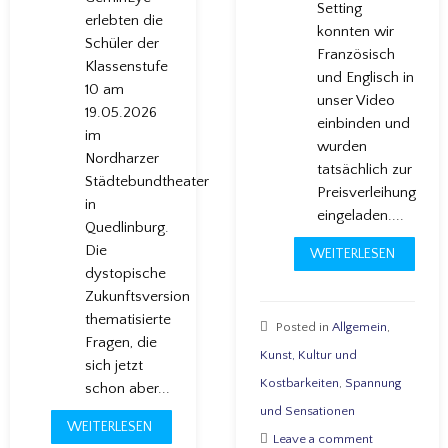
Setting
erlebten die
konnten wir
Schüler der
Französisch
Klassenstufe
und Englisch in
10 am
unser Video
19.05.2026
einbinden und
im
wurden
Nordharzer
tatsächlich zur
Städtebundtheater
Preisverleihung
in
eingeladen....
Quedlinburg.
Die
WEITERLESEN
dystopische
Zukunftsversion
thematisierte
Posted in
Allgemein
,
Fragen, die
Kunst, Kultur und
sich jetzt
Kostbarkeiten
,
Spannung
schon aber...
und Sensationen
WEITERLESEN
Leave a comment