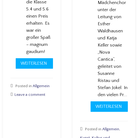
die Klasse
Mädchenchor
5.4 und 5.6
unter der
einen Preis
Leitung von
erhalten. Es
Esther
war ein
Waldhausen
großer Spaß
und Katja
– magnum
Keller sowie
gaudium!
„Nova
Cantica“,
WEITERLESEN
geleitet von
Susanne
Ristau und
Posted in
Allgemein
Stefan Jokel. In
den vielen Pr...
Leave a comment
WEITERLESEN
Posted in
Allgemein
,
Kunst, Kultur und